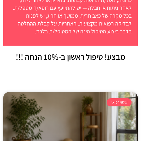
לאחר ניתוח או חבלה — יש להתייעץ עם רופא/ה מטפל/ת.
בכל מקרה של כאב חריף, ממושך או חריג, יש לפנות
לבדיקה רפואית מקצועית. האחריות על קבלת ההחלטה
בדבר ביצוע הטיפול הינה של המטופל/ת בלבד.
מבצע! טיפול ראשון
ב-10% הנחה !!!
עיסוי רפואי