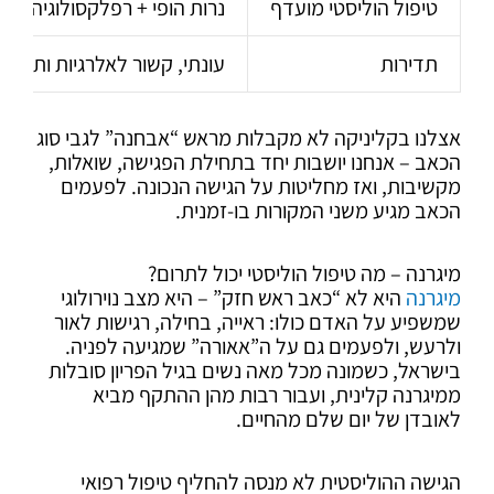
טיפול הוליסטי מועדף
נרות הופי + רפלקסולוגיה לאז
תדירות
עונתי, קשור לאלרגיות ותהפוכו
אצלנו בקליניקה לא מקבלות מראש “אבחנה” לגבי סוג
הכאב – אנחנו יושבות יחד בתחילת הפגישה, שואלות,
מקשיבות, ואז מחליטות על הגישה הנכונה. לפעמים
הכאב מגיע משני המקורות בו-זמנית.
מיגרנה – מה טיפול הוליסטי יכול לתרום?
מיגרנה
היא לא “כאב ראש חזק” – היא מצב נוירולוגי
שמשפיע על האדם כולו: ראייה, בחילה, רגישות לאור
ולרעש, ולפעמים גם על ה”אאורה” שמגיעה לפניה.
בישראל, כשמונה מכל מאה נשים בגיל הפריון סובלות
ממיגרנה קלינית, ועבור רבות מהן ההתקף מביא
לאובדן של יום שלם מהחיים.
הגישה ההוליסטית לא מנסה להחליף טיפול רפואי