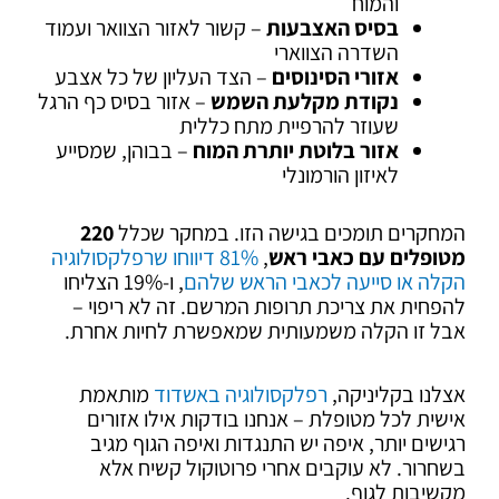
והמוח
בסיס האצבעות
– קשור לאזור הצוואר ועמוד
השדרה הצווארי
אזורי הסינוסים
– הצד העליון של כל אצבע
נקודת מקלעת השמש
– אזור בסיס כף הרגל
שעוזר להרפיית מתח כללית
אזור בלוטת יותרת המוח
– בבוהן, שמסייע
לאיזון הורמונלי
המחקרים תומכים בגישה הזו. במחקר שכלל
220
מטופלים עם כאבי ראש
,
81% דיווחו שרפלקסולוגיה
הקלה או סייעה לכאבי הראש שלהם
, ו-19% הצליחו
להפחית את צריכת תרופות המרשם. זה לא ריפוי –
אבל זו הקלה משמעותית שמאפשרת לחיות אחרת.
אצלנו בקליניקה,
רפלקסולוגיה באשדוד
מותאמת
אישית לכל מטופלת – אנחנו בודקות אילו אזורים
רגישים יותר, איפה יש התנגדות ואיפה הגוף מגיב
בשחרור. לא עוקבים אחרי פרוטוקול קשיח אלא
מקשיבות לגוף.