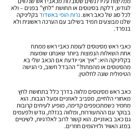
ממליצות עליו לנשים שסובלות מכאבי ראש שנלווים
לגודש, דלקת בסינוסים או תחושת “לחץ” בפנים – ולא
לכל סוג של כאב ראש.
נרות הופי באשדוד
בקליניקה
שלנו מבוצעים תמיד בשילוב עם הערכה ראשונית ולא
בנפרד.
כאבי ראש מסינוסים לעומת כאבי ראש ממתח
אחת השאלות הנפוצות ביותר שאנחנו שומעות
בקליניקה היא: “איך אני יודעת אם הכאב שלי בא
מהסינוסים או מהמתח?” ההבדל חשוב, כי הגישה
הטיפולית שונה לחלוטין.
כאב ראש מסינוסים מלווה בדרך כלל בתחושת לחץ
מאחורי הלחיים, מסביב לאוזניים ומעל הגבות. הוא
מחמיר כשמתכופפים קדימה, מופיע לעיתים קרובות
בבוקר עם ההתעוררות, ומלווה בנזלת, גודש ולפעמים
גם כאב באוזניים. הוא קשור לרוב לאלרגיות, לשינויים
במזג האוויר ולזיהומים חוזרים.