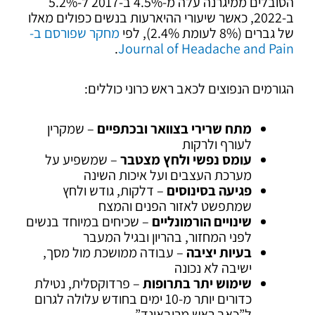
הסובלים ממיגרנה עלה מ-4.5% ב-2017 ל-5.2%
ב-2022, כאשר שיעורי ההיארעות בנשים כפולים מאלו
של גברים (8% לעומת 2.4%), לפי
מחקר שפורסם ב-
.
Journal of Headache and Pain
הגורמים הנפוצים לכאב ראש כרוני כוללים:
מתח שרירי בצוואר ובכתפיים
– שמקרין
לעורף ולרקות
עומס נפשי ולחץ מצטבר
– שמשפיע על
מערכת העצבים ועל איכות השינה
פגיעה בסינוסים
– דלקות, גודש ולחץ
שמתפשט לאזור הפנים והמצח
שינויים הורמונליים
– שכיחים במיוחד בנשים
לפני המחזור, בהריון ובגיל המעבר
בעיות יציבה
– עבודה ממושכת מול מסך,
ישיבה לא נכונה
שימוש יתר בתרופות
– פרדוקסלית, נטילת
כדורים יותר מ-10 ימים בחודש עלולה לגרום
ל”כאב ראש מריבאונד”