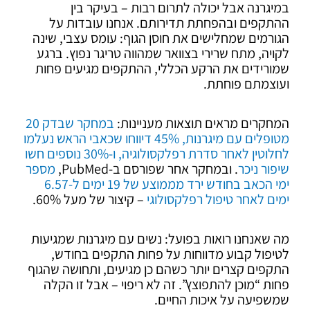
במיגרנה אבל יכולה לתרום רבות – בעיקר בין
ההתקפים ובהפחתת תדירותם. אנחנו עובדות על
הגורמים שמחלישים את חוסן הגוף: עומס עצבי, שינה
לקויה, מתח שרירי בצוואר שמהווה טריגר נפוץ. ברגע
שמורידים את הרקע הכללי, ההתקפים מגיעים פחות
ועוצמתם פוחתת.
המחקרים מראים תוצאות מעניינות:
במחקר שבדק 20
מטופלים עם מיגרנות, 45% דיווחו שכאבי הראש נעלמו
לחלוטין לאחר סדרת רפלקסולוגיה, ו-30% נוספים חשו
שיפור ניכר
. ובמחקר אחר שפורסם ב-PubMed,
מספר
ימי הכאב בחודש ירד מממוצע של 19 ימים ל-6.57
ימים לאחר טיפול רפלקסולוגי
– קיצור של מעל 60%.
מה שאנחנו רואות בפועל: נשים עם מיגרנות שמגיעות
לטיפול קבוע מדווחות על פחות התקפים בחודש,
התקפים קצרים יותר כשהם כן מגיעים, ותחושה שהגוף
פחות “מוכן להתפוצץ”. זה לא ריפוי – אבל זו הקלה
שמשפיעה על איכות החיים.