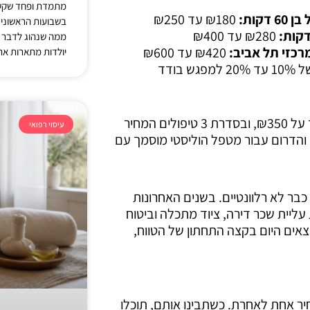
מתמדת ופחד שקשה
קות:
₪180 עד ₪250
בשבועות הראשונים 
₪280 עד ₪400
ממה שנהוג לדבר על
רכזי תל אביב:
₪420 עד ₪600
יולדות מתארות את 
פגש בודד
בקליניקה שלי באשדוד, טיפול עיסוי רפואי בן 60 דקות עומד על ₪350, ובסדרת 3 טיפולים המחיר
עיסוי רפואי
המרכז והדרום עבור מטפל הוליסטי מוסמך עם
בר לא רלוונטיים. בשנים האחרונות
עליית שכר דירה, ציוד מתכלה וביטוח
אים היום בקצה התחתון של הטווח,
ר אחת לאחרת. כשתבינו אותם, תוכלו