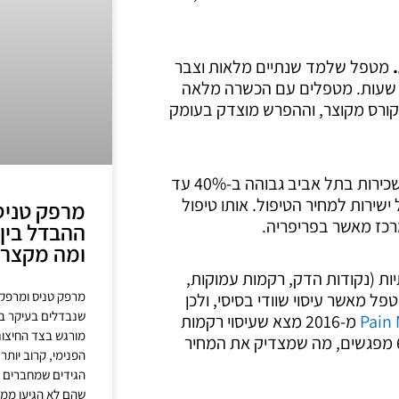
מטפל שלמד שנתיים מלאות וצבר
1,20 שעות מעשיות יתמחר אחרת ממי שעבר קורס של 80 שעות. מטפלים עם הכשרה מלאה
ר קורס מקוצר, וההפרש מוצדק בעומק
שכירות בתל אביב גבוהה ב-40% עד
ישירות למחיר הטיפול. אותו טיפול
מרפק טניס
ההבדל בין 
ומה מקצר
יות (נקודות הדק, רקמות עמוקות,
מרפק טניס ומרפק 
פל מאשר עיסוי שוודי בסיסי, ולכן
שנבדלים בעיקר במ
Pain
מ-2016 מצא שעיסוי רקמות
מורגש בצד החיצונ
עמוקות הראה הפחתת כאב של 33% בכאב גב כרוני אחרי 6 מפגשים, מה שמצדיק את המחיר
הפנימי, קרוב יותר
הגידים שמחברים א
שהם לא הגיעו ממגר