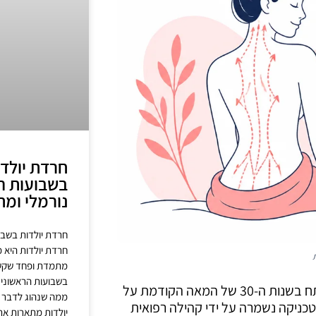
חרדת יולד
בשבועות ה
נורמלי ומת
חרדת יולדות בשבו
חרדת יולדות היא 
מתמדת ופחד שקשה
בשבועות הראשונים 
עיסוי לימפטי (MLD – Manual Lymphatic Drainage) פותח בשנות ה-30 של המאה הקודמת על
ממה שנהוג לדבר על
כניקה נשמרה על ידי קהילה רפואית
יולדות מתארות את 