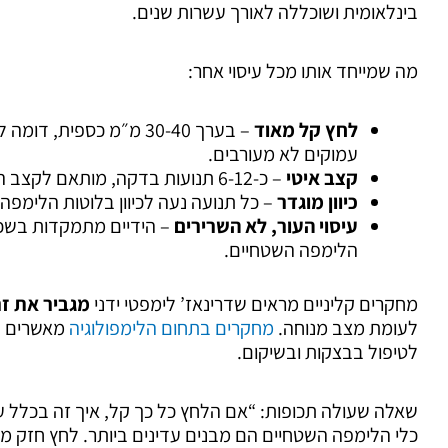
בינלאומית ושוכללה לאורך עשרות שנים.
מה שמייחד אותו מכל עיסוי אחר:
לחץ קל מאוד
– בערך 30-40 מ״מ כספית,
עמוקים לא מעורבים.
קצב איטי
– כ-6-12 תנועות בדקה, מותאם לקצב הטבעי של כלי הלימפה.
כיוון מוגדר
– כל תנועה נעה לכיוון בלוטות הלימפה ה
עיסוי העור, לא השרירים
– הידיים מתמקדות בשכב
הלימפה השטחיים.
מחקרים קליניים מראים שדרינאז’ לימפטי ידני
מגביר את זרימת ה
לעומת מצב מנוחה.
מחקרים בתחום הלימפולוגיה
מאשרים ש
לטיפול בבצקות ובשיקום.
שאלה שעולה תכופות: “אם הלחץ כל כך קל, איך זה בכלל ע
כלי הלימפה השטחיים הם מבנים עדינים ביותר. לחץ חזק מד