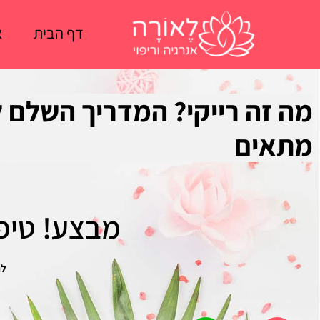
ילוג
תוכן
דף הבית
א
מה זה רייקי? המדריך השלם ל
מתאים
מבצע! טיפו
לח