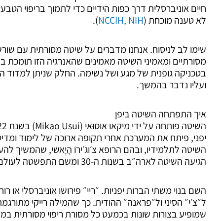
חיים אוניברסלית דרך כפות הידיים כדי לתמוך בריפוי הטבע
לא טענה מוכחת (
NCCIH, NIH
).
שימו לב לניסוח. אנחנו מדברים על שיטה מסורתית עם שור
מסורתיים ומאמיני השיטה מאמינים שהאנרגיה הזו תומכת באי
בטכניקה גופנית של מגע ושל נשימה. החלק שניתן למדוד ה
ועליו נדבר בהמשך.
איך התפתחה השיטה ביפן
יפני, פיתח את המערכת אחרי תקופה ארוכה של לימוד ומדיטצ
השיטה לתלמידיו, ובהם הרופא צ׳וּג׳ירוֹ הָיָאשי, שהמשיך ל
הגיעה השיטה לארה״ב בשנות ה-30 ומשם התפשטה לעולם.
השם בנוי משתי הברות יפניות. ״ריי״ פירושו אוניברסלי או רוחנ
ל״צ׳י״ הסיני ול״פראנה״ ההודית. כך שהמילה רייקי מתורגמת
שמופיע בצורות שונות בכמעט כל מסורת ריפוי מסורתית במז