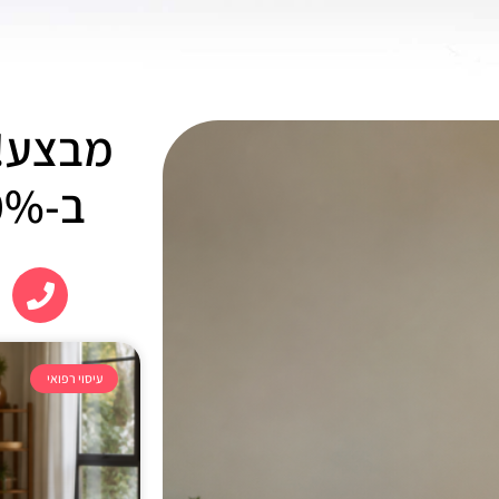
מבצע! 
ב-10% הנחה !!!
עיסוי רפואי