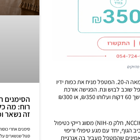
מדויקים
רייקי הוא טיפול אנרגטי במגע קל שמקורו ביפן של תחילת המאה ה-20. המטפל מניח את כפות ידיו
פל שוכב לבוש ונח. הפגישה אורכת
כשעה. בקליניקה של לאורה באשדוד הטיפול הסטנדרטי נמשך 60 דקות ועלותו ₪350, או ₪300
הסימנים הס
רוח: מה כל
זה נשאר ומ
המוסד הלאומי לבריאות משלימה ואינטגרטיבית בארה״ב (NCCIH, חלק מ-NIH) מסווג רייקי כטיפול
סימנים אחרי כוסות 
 הגוף, יחד עם מגע טיפולי וריפוי
סגול שנשארים על 
מינים שהמטפל מעביר בה אנרגיית