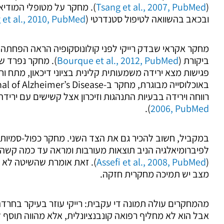
(
Tsang et al., 2007, PubMed
). מחקר על מטופלי המודי
ובכאב בהשוואה לטיפול סטנדרטי (
 et al., 2010, PubMed
מחקר אקראי שבדק רייקי לפני קולונוסקופיה הראה הפחתה
ביקורת (
Bourque et al., 2012, PubMed
פגישות מצא ירידה משמעותית קלינית בציוני דיכאון, מתח וחו
רווחה וירידה בבעיות התנהגות וזיכרון אצל קשישים עם ירידה 
).
2006, PubMed
במקביל, חשוב להכיר גם את הצד השני. מחקר כפול-סמיות
לפיברומיאלגיה הניב תוצאות מעורבות ומראה עד כמה קשה לת
(
Assefi et al., 2008, PubMed
). זאת אומרת שהשיטה לא ע
מצב יש תמיכה מחקרית חזקה.
מהמחקרים עולה תמונה די עקבית: רייקי עוזר בעיקר בחרדה,
אבל הוא לא מחליף רפואה קונבנציונלית, אלא מהווה תוסף ל