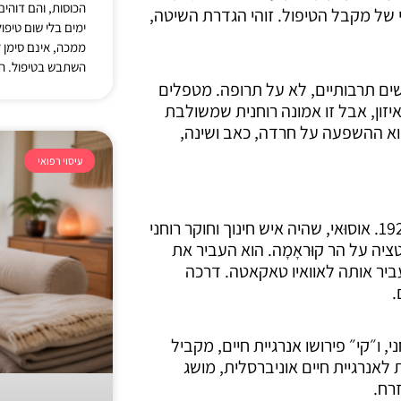
הכוסות, והם דוהי
י של מקבל הטיפול. זוהי הגדרת השיטה,
ימים בלי שום טיפו
ממכה, אינם סימן 
השתבש בטיפול. ה
שים תרבותיים, לא על תרופה. מטפלים
זון, אבל זו אמונה רוחנית שמשולבת
וא ההשפעה על חרדה, כאב ושינה,
עיסוי רפואי
השיטה פותחה על ידי מיקאו אוּסוּאי (Mikao Usui) בשנת 1922. אוסוּאי, שהיה איש חינוך וחוקר רוחני
יה על הר קוּראָמָה. הוא העביר את
העביר אותה לאוואיו טאקאטה. דרכה
י, ו״קי״ פירושו אנרגיית חיים, מקביל
 לאנרגיית חיים אוניברסלית, מושג
רח.