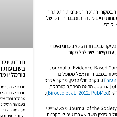
ימד במקור. הגרסה המערבית התפתחה
וחות ידיים מוגדרות ומבנה היררכי של
 קורס.
עיקר סביב חרדה, כאב כרוני ואיכות
עם קישור ישיר לכל מקור.
חרדת יולד
בשבועות ה
Journal of Evidence-Based Complementary &
נורמלי ומת
 ולשיפור במצב הרוח אצל מטופלים
Thran
). בקרב חולי סרטן, מחקר אקראי
מבוקר ב-Journal of Alternative and Complementary Medicine הראה הפחתה מובהקת
חרדת יולדות בשבו
י (
Birocco et al., 2012, PubMed
).
חרדת יולדות היא 
מתמדת ופחד שקשה
בשבועות הראשונים 
מחקר רנדומלי מבוקר נוסף ב-Journal of the Society for Integrative Oncology מצא שרייקי
ממה שנהוג לדבר על
לות סרטן השד שעברו טיפולי הקרנות
יולדות מתארות את 