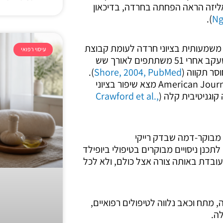
אליזה הראה הפחתה בחרדה, בדיכאון
).
Ng
 משמעותית בציוני חרדה לעומת קבוצת
עיסוי רפואי
). מחקר נפרד שעקב אחרי 51 משתתפים לאורך שש
סר תקווה (
Shore, 2004, PubMed
).
באוכלוסייה מבוגרת, מחקר ב-American Journal of Alzheimer’s Disease מצא שיפור בציוני
קוגניטיבית קלה (
Crawford et al.,
 מבוקר-דמה שבדק רייקי
כנן ניסויים מבוקרים בטיפולי ביופילד
ובדת באותה צורה אצל כולם, ולא לכל
 מתח וכאב נלווה לטיפולים רפואיים,
ה.