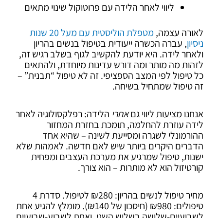
ליווי לאחר הלידה עם פרוטוקול שינוי מתאים
לאורה עצמה,
מטפלת הוליסטית עם מעל 20 שנות
ניסיון
, עברה הכשרה ייעודית בטיפול בנשים בהריון
ולאחר לידה. היא יודעת להקשיב לגוף בשלב רגיש זה,
לזהות מה מותר ומה דורש עדינות מיוחדת, ולהתאים
כל טיפול לפי המצב הספציפי. זה לא טיפול “תבנית” –
זה טיפול שמתחיל בשיחה.
אנחנו מציעות ליווי גם
אחרי
הלידה: רפלקסולוגיה לאחר
לידה עוזרת להחלמה, תומכת בחזרת המחזור
ההורמונלי לשגרה ומסייעת לשינה – שהיא אחד
הדברים היקרים ביותר שיש לאם חדשה. לאמהות שלא
ישנות, טיפול שמרגיע את מערכת העצבים ומפחית
קורטיזול הוא לא מותרות – הוא צורך.
מחיר טיפול לנשים בהריון: ₪280 לטיפול. סדרת 4
טיפולים: ₪980 (חיסכון של ₪140). מומלץ להגיע אחת
לשבועיים-שלושה בשליש השני, ואחת לשבוע-שבועיים