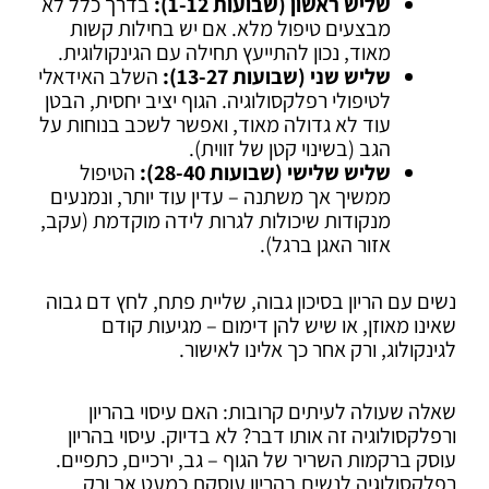
שליש ראשון (שבועות 1-12):
בדרך כלל לא
מבצעים טיפול מלא. אם יש בחילות קשות
מאוד, נכון להתייעץ תחילה עם הגינקולוגית.
שליש שני (שבועות 13-27):
השלב האידאלי
לטיפולי רפלקסולוגיה. הגוף יציב יחסית, הבטן
עוד לא גדולה מאוד, ואפשר לשכב בנוחות על
הגב (בשינוי קטן של זווית).
שליש שלישי (שבועות 28-40):
הטיפול
ממשיך אך משתנה – עדין עוד יותר, ונמנעים
מנקודות שיכולות לגרות לידה מוקדמת (עקב,
אזור האגן ברגל).
נשים עם הריון בסיכון גבוה, שליית פתח, לחץ דם גבוה
שאינו מאוזן, או שיש להן דימום – מגיעות קודם
לגינקולוג, ורק אחר כך אלינו לאישור.
שאלה שעולה לעיתים קרובות: האם עיסוי בהריון
ורפלקסולוגיה זה אותו דבר? לא בדיוק. עיסוי בהריון
עוסק ברקמות השריר של הגוף – גב, ירכיים, כתפיים.
רפלקסולוגיה לנשים בהריון עוסקת כמעט אך ורק