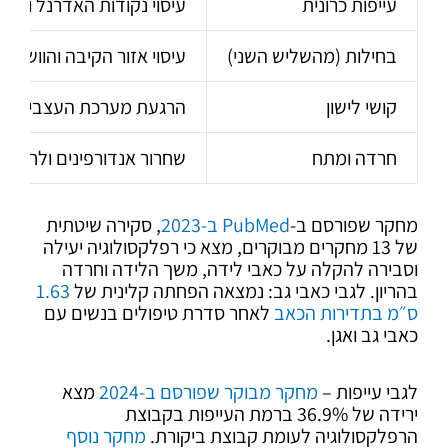
עייפות כרונית
עיסוי נקודות האדרנל והכליו
בחילות (מהשליש השני)
עיסוי אזור הקיבה והוושט
קושי לישון
הרגעת מערכת העצבים דרך
חרדה ומתח
שחרור אנדורפינים ולחץ רג
מחקר שפורסם ב-
PubMed ב-2023
, סקירה שיטתית
של 13 מחקרים מבוקרים, מצא כי רפלקסולוגיה יעילה
וסבירה להקלה על כאבי לידה, משך הלידה וחרדה
בהריון. לגבי כאבי גב: נמצאה הפחתה קלינית של
1.63
ס״מ בתדירות הכאב
לאחר סדרת טיפולים בנשים עם
כאבי גב ואגן.
לגבי עייפות –
מחקר מבוקר שפורסם ב-2024
מצא
ירידה של 36.9% ברמת העייפות בקבוצת
הרפלקסולוגיה לעומת קבוצת ביקורת.
מחקר נוסף