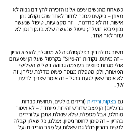
כשאחת מהנשים שפנו אלינו הזכירה לחץ דם גבוה לא
מאוזן – ביקשנו ממנה לחזור לאחר שהגינקולוג נתן
אישור. זה לא פחדנות – זה מקצועיות. טיפול שנעשה
נכון מביא תועלת; טיפול שנעשה שלא בזמן הנכון לא
עוזר לאף אחד.
חשוב גם להבין: רפלקסולוגיה
לא
מסוגלת להוציא הריון
– זה מיתוס. נקודות “ה-SP6” בקרסול שעליהן שמעתם
אולי מגרות כיווצים בעוצמה גבוהה בשליש השלישי
המאוחר, ולכן מטפלת מנוסה פשוט מדלגת עליהן. זה
לא אומר שאין לגעת ברגל – זה אומר שצריך לדעת
איך
.
גם
בצקות ורידיות
(ורידים בולטים, תחושת כבדות
ברגליים) הן מצב שדורש זהירות מיוחדת – לא איסור
מוחלט, אבל מטפלת שלא שואלת אתכן על ורידים
בהריון – זה סימן לחוסר ניסיון. אצלנו, כל שאלון קבלה
לנשים בהריון כולל גם שאלות על מצב הורידים ועל