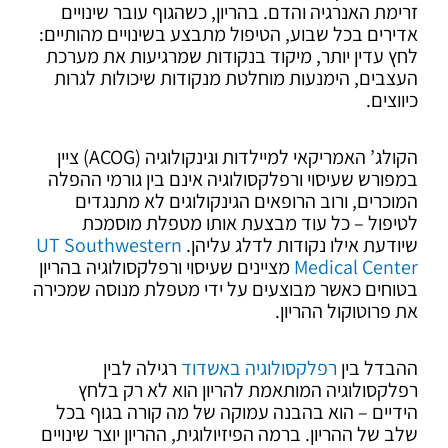
זרימת האנרגיה והדם. בהריון, כשהגוף עובר שינויים
אדירים בכל שבוע, הטיפול מתבצע בשינויים מהותיים:
לחץ עדין יותר, מיקוד בנקודות שמרגיעות את מערכת
העצבים, הימנעות מוחלטת מנקודות שיכולות לגרות
כיווצים.
הקולג’ האמריקאי למיילדות וגינקולוגיה (ACOG) ציין
במפורש שעיסוי ורפלקסולוגיה אינם בין גורמי ההפלה
המוכרים, ורוב הרופאים הגינקולוגים לא מתנגדים
לטיפול – כל עוד מבצעת אותו מטפלת מוסמכת
שיודעת אילו נקודות לדלג עליהן.
UT Southwestern
Medical Center
מציינים שעיסוי ורפלקסולוגיה בהריון
בטוחים כאשר מבוצעים על ידי מטפלת מנוסה שמכירה
את פרוטוקול ההריון.
ההבדל בין
רפלקסולוגיה באשדוד
רגילה לבין
רפלקסולוגיה המותאמת להריון הוא לא רק בלחץ
הידיים – הוא בהבנה עמוקה של מה קורה בגוף בכל
שלב של ההריון. ברמה הפיזיולוגית, ההריון יוצר שינויים