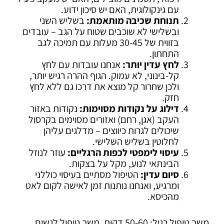
עם גינקולוגית, האם יש סיכון ידוע.
תנוחת שכיבה מותאמת:
בשליש השני
ובשלישי לא שוכבים שטוח על הגב – עובדים
בזווית של 30-45 מעלות עם תמיכה לגב
התחתון.
לחץ עדין יותר:
אנחנו עובדות עם לחץ
קל-בינוני, לא עמוק. הגוף ההרה רגיש יותר,
ולכן שחרור קל מוצא את דרכו גם ללא לחץ
חזק.
דילוג על נקודות מסוימות:
נקודות באזור
העקב (אגן, רחם) ואזורים מסוימים בקרסול
שיכולים לגרות כיווצים – מדלגים עליהן
לחלוטין בשליש השלישי.
עיסוי לימפטי לכפות הרגליים:
עוזר לנוזל
הבינתאי לנוע, מקל על בצקות.
סיום עדין:
הטיפול מסתיים בעיסוי כוללני
ומרגיע, ואנחנו נותנות זמן לאישה לקום לאט
מהכיסא.
משך טיפול רגיל: 50-60 דקות. משך טיפול לנשים