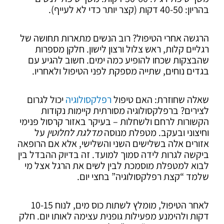
בהריון: 40-50 דקות (קצר יותר כדי לא לעייף).
הרגשה אחרי הטיפול? רוב הנשים מתארות תחושה של
רגליים קלות, ראש צלול ורצון לישון. חלקן מספרות
שהבצקות שכחו להופיע כמה ימים. חשוב להגיע עם
בגדים נוחים, שתייה מספקת לפני הטיפול ולאחריו.
שאלה שחוזרת: האם טיפול
רפלקסולוגיה
יכול לגרום
לצירים? ברפלקסולוגיה מסורתית קיימות נקודות
הקשורות לרחם ולשחלות – בעיקר באזור קרסול פנימי
וחיצוני ובעקב. מטפלת מנוסה
מדלגת לחלוטין
על
אזורים אלה בשלישים השני והשלישי, אלא אם הרופאה
ביקשה לגרות לידה סמוך למועד. זה בדיוק ההבדל בין
לבוא למטפלת מוסמכת לבין לשים את הרגל אצל מי
שלמד “קצת רפלקסולוגיה” בחצי יום.
לאחר הטיפול, מומלץ לשתות כוס מים, לנוח 10-15
דקות ולהימנע מפעילות גופנית עצימה לאותו יום. חלק