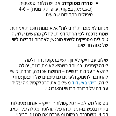
סדרה ממוקדת:
אם יש תלונה ספציפית
(כאבי אגן, בצקות, עייפות קיצונית) – 4-6
טיפולים בתדירות שבועית.
אנחנו לא מוכרות “חבילות” אלא בונות תוכנית אמיתית
שמתעדכנת לפי ההתקדמות. לחלק מהנשים שלושה
טיפולים מספיקים לשינוי מורגש; לאחרות נדרשת ליווי
של כמה חודשים.
שילוב עם רייקי לאיזון רגשי בתקופת ההחלמה
לידה קיסרית, במיוחד כשהיא לא מתוכננת, יכולה
להשאיר עקבות רגשיים – תחושת אכזבה, חרדה, קושי
להתחבר לתינוק, ולעתים גם סימנים של דיכאון אחרי
לידה.
רייקי באשדוד
משלים את הרפלקסולוגיה על ידי
עבודה על הרובד הרגשי והאנרגטי.
בטיפול משולב – רפלקסולוגיה ורייקי – אנחנו מטפלות
בגוף ובנפש בו-זמנית. הרפלקסולוגיה מקלה על הכאב
הפיזי, משחררת בצקות ומעוררת את מנגנוני הריפוי