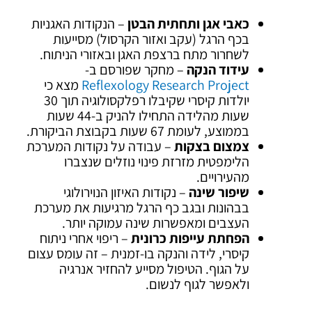
כאבי אגן ותחתית הבטן
– הנקודות האגניות
בכף הרגל (עקב ואזור הקרסול) מסייעות
לשחרור מתח ברצפת האגן ובאזורי הניתוח.
עידוד הנקה
– מחקר שפורסם ב-
Reflexology Research Project
מצא כי
יולדות קיסרי שקיבלו רפלקסולוגיה תוך 30
שעות מהלידה התחילו להניק ב-44 שעות
בממוצע, לעומת 67 שעות בקבוצת הביקורת.
צמצום בצקות
– עבודה על נקודות המערכת
הלימפטית מזרזת פינוי נוזלים שנצברו
מהעירויים.
שיפור שינה
– נקודות האיזון הנוירולוגי
בבהונות ובגב כף הרגל מרגיעות את מערכת
העצבים ומאפשרות שינה עמוקה יותר.
הפחתת עייפות כרונית
– ריפוי אחרי ניתוח
קיסרי, לידה והנקה בו-זמנית – זה עומס עצום
על הגוף. הטיפול מסייע להחזיר אנרגיה
ולאפשר לגוף לנשום.