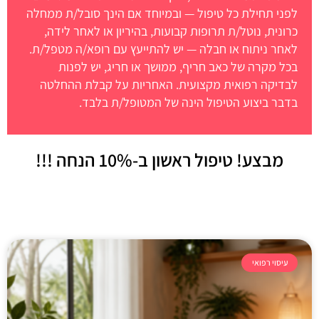
לפני תחילת כל טיפול — ובמיוחד אם הינך סובל/ת ממחלה
כרונית, נוטל/ת תרופות קבועות, בהיריון או לאחר לידה,
לאחר ניתוח או חבלה — יש להתייעץ עם רופא/ה מטפל/ת.
בכל מקרה של כאב חריף, ממושך או חריג, יש לפנות
לבדיקה רפואית מקצועית. האחריות על קבלת ההחלטה
בדבר ביצוע הטיפול הינה של המטופל/ת בלבד.
מבצע! טיפול ראשון
ב-10% הנחה !!!
עיסוי רפואי