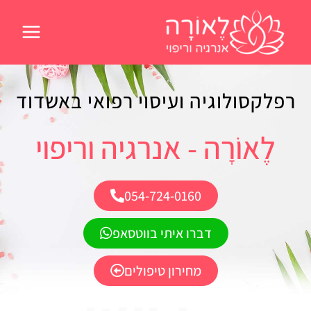
ילוג
תוכן
רפלקסולוגיה ועיסוי רפואי באשדוד
לֶאוֹרָה - אנרגיה וריפוי
054-724-0160
דברו איתי בווטסאפ
מחירון טיפולים