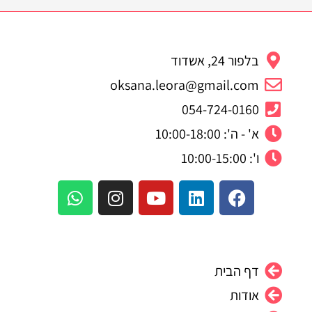
בלפור 24, אשדוד
oksana.leora@gmail.com
054-724-0160
א' - ה': 10:00-18:00
ו': 10:00-15:00
W
I
Y
L
F
h
n
o
i
a
a
s
u
n
c
t
t
t
k
e
s
a
u
e
b
דף הבית
a
g
b
d
o
p
r
e
i
o
אודות
p
a
n
k