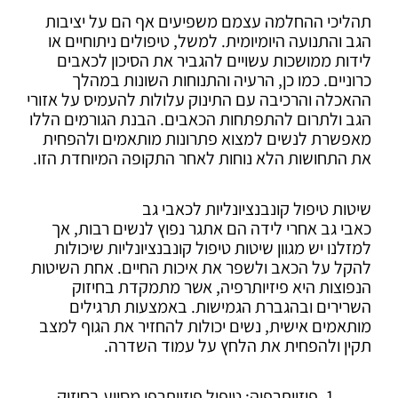
תהליכי ההחלמה עצמם משפיעים אף הם על יציבות
הגב והתנועה היומיומית. למשל, טיפולים ניתוחיים או
לידות ממושכות עשויים להגביר את הסיכון לכאבים
כרוניים. כמו כן, הרעיה והתנוחות השונות במהלך
ההאכלה והרכיבה עם התינוק עלולות להעמיס על אזורי
הגב ולתרום להתפתחות הכאבים. הבנת הגורמים הללו
מאפשרת לנשים למצוא פתרונות מותאמים ולהפחית
את התחושות הלא נוחות לאחר התקופה המיוחדת הזו.
שיטות טיפול קונבנציונליות לכאבי גב
כאבי גב אחרי לידה הם אתגר נפוץ לנשים רבות, אך
למזלנו יש מגוון שיטות טיפול קונבנציונליות שיכולות
להקל על הכאב ולשפר את איכות החיים. אחת השיטות
הנפוצות היא פיזיותרפיה, אשר מתמקדת בחיזוק
השרירים ובהגברת הגמישות. באמצעות תרגילים
מותאמים אישית, נשים יכולות להחזיר את הגוף למצב
תקין ולהפחית את הלחץ על עמוד השדרה.
פיזיותרפיה: טיפול פיזיותרפי מסייע בחיזוק