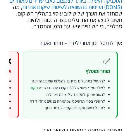
הטכניקה היעילה ביותר לצמצום כאבי שרירים מאוחרים
(DOMS) ועייפות בהשוואה לשיטות שיקום אחרות
, מה
שמחזק את הערך של שילוב עיסוי בתהליך השיקום.
חשוב לבצע את התרגילים בצורה נכונה ולהיות
סבלנית, כי השינויים יגיעו עם הזמן והתמדה.
איך לתרגל נכון אחרי לידה – מותר ואסור
❌
✅
מותר ומומלץ
אסור ו
להתחיל בתרגילים עדינים ולהעלות עומס בהדרגה
לחזו
לשלב סשני עיסוי של 60 דקות פעמיים בשבוע
מקור
להרי
לנשום עמוק ולהקפיד על יציבה ניטרלית
להתע
להיוועץ בפיזיותרפיסט שמתמחה בנשים אחרי לידה
לבצע
לתרגל באופן עקבי ולהקשיב לסימני הגוף
לדחו
חשיבות התמיכה הנפשית בשיקום הגב