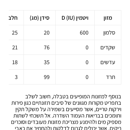
מזון
ויטמין D (IU)
סידן (מג)
חלבון (ג
סלמון
600
20
25
שקדים
0
76
21
עדשים
0
35
18
תרד
0
99
3
בנוסף למזונות המופיעים בטבלה, חשוב לשלב
בתפריט מקורות מגוונים של סיבים תזונתיים כגון פירות
וירקות טריים, אשר מסייעים בשמירה על משקל תקין
ותומכים בבריאות העמוד השדרה. אל תשכחי לשתות
מספיק מים ולהימנע מצריכת מזונות מעובדים וסוכרים
ריקים, אשר יכולים לגרום לדלקות ולהחמיר את כאבי