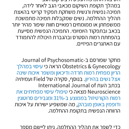
במהלך תקופת השיקום מכאבי הגב לאחר לידה,
תמיכה נפשית ורגשית משחקת תפקיד קריטי בהאצת
תהליך ההחלמה. נשים שמקבלות תמיכה מתמשכת
ממשפחתן או ממומחים רפואיים חוות שיפור מהיר יותר
בכאב ובתפקוד היומיומי. התמיכה הנפשית מסייעת
בהפחתת רמות הסטרס ובהגברת היכולת להתמודד
עם האתגרים הפיזיים.
מחקר שפורסם ב-Journal of Psychosomatic
Obstetrics & Gynecology הראה כי
עיסוי במהלך
הריון מפחית רמות חרדה ודיכאון ומשפר איכות שינה
אצל נשים בהיריון
. בנוסף, סקירה של Field ועמיתיה
בכתב העת International Journal of
Neuroscience מצאה כי
טיפולי עיסוי מפחיתים את
רמות הקורטיזול בממוצע ב-31% ומגבירים סרוטונין
ודופמין באופן מובהק
, מה שמשפיע ישירות על איכות
הרווחה הנפשית בתקופת ההחלמה.
כדי לשפר את תהליך ההחלמה, ניתן ליישם מספר