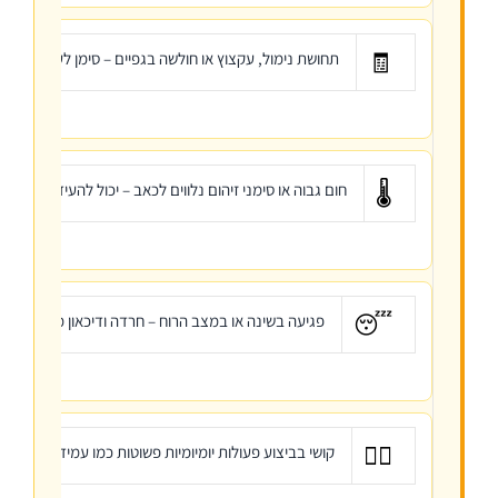
🧾
תחושת נימול, עקצוץ או חולשה בגפיים – סימן לעצב לחוץ 
🌡️
חום גבוה או סימני זיהום נלווים לכאב – יכול להעיד על דלקת
😴
פגיעה בשינה או במצב הרוח – חרדה ודיכאון מתועדים אצ
🚶‍♀️
קושי בביצוע פעולות יומיומיות פשוטות כמו עמידה, ישיבה, 