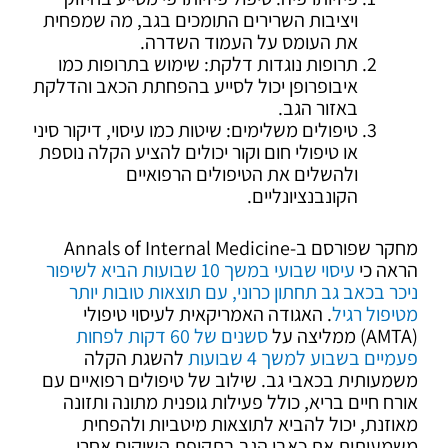
ויציבות השרירים התומכים בגב, מה שמפחית
את העומס על העמוד השדרה.
תרופות נוגדות דלקת: שימוש בתרופות כמו
איבופרופן יכול לסייע בהפחתת הכאב והדלקת
באזור הגב.
טיפולים משלימים: שיטות כמו עיסוי, דיקור סיני
או טיפולי חום וקור יכולים להציע הקלה נוספת
ולהשלים את הטיפולים הרפואיים
הקונבנציונליים.
מחקר שפורסם ב-Annals of Internal Medicine
הראה כי
עיסוי שבועי במשך 10 שבועות הביא לשיפור
ניכר בכאב גב תחתון כרוני, עם תוצאות טובות יותר
מטיפול רגיל
. האגודה האמריקאית לעיסוי טיפולי
(AMTA) ממליצה על
סשנים של 60 דקות לפחות
פעמיים בשבוע למשך 4 שבועות
להשגת הקלה
משמעותית בכאבי גב. שילוב של טיפולים רפואיים עם
אורח חיים בריא, כולל פעילות גופנית מתונה ותזונה
מאוזנת, יכול להביא לתוצאות מיטביות ולהפחית
משמעותית את כאבי הגב בתקופת השיקום אחרי