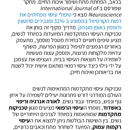
בכאב, הפחתת מתח ושיפור איכות החיים. מחקר
שפורסם ב-
International Journal of
Neuroscience
מצא כי
טיפולי עיסוי מפחיתים את
רמות הקורטיזול בממוצע ב-31% ומגבירים סרוטונין
ודופמין באופן מובהק
. מדריך מקיף זה בוחן את
טכניקות העיסוי המתקדמות המיועדות במיוחד לנשים,
מציע טיפים חיוניים לבחירת מטפל מוסמך, מתעמק
באזורים הנפוצים לטיפול במגוון הפרעות, משתף
עדויות מלקוחות מרוצות, ומספק עצות מעשיות
לשמירה על תוצאות העיסוי בבית. העצימו את עצמכן
על ידי גילוי כיצד עיסוי רפואי מותאם אישית יכול לשנות
את בריאותכן ואיכות חייכן.
טכניקות עיסוי מתקדמות המתאימות לנשים
העולם המודרני דורש פתרונות יעילים לשמירה על איזון
גוף ונפש, במיוחד עבור נשים.
לאורה אנרגיה וריפוי
באשדוד
, מומחי ה
עיסוי הרפואי
מציעים מגוון
טכניקות
מתקדמות
שמותאמות במיוחד לצרכים הייחודיים של
נשים. בין השיטות הבולטות ניתן למצוא את ה
עיסוי
רקמות עמוק
, המיועד לשחרור מתח וכאבים כרוניים,