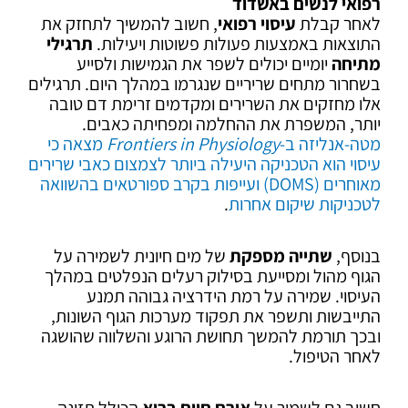
רפואי לנשים באשדוד
לאחר קבלת
עיסוי רפואי
, חשוב להמשיך לתחזק את
התוצאות באמצעות פעולות פשוטות ויעילות.
תרגילי
מתיחה
יומיים יכולים לשפר את הגמישות ולסייע
בשחרור מתחים שריריים שנגרמו במהלך היום. תרגילים
אלו מחזקים את השרירים ומקדמים זרימת דם טובה
יותר, המשפרת את ההחלמה ומפחיתה כאבים.
מטה-אנליזה ב-
Frontiers in Physiology
מצאה כי
עיסוי הוא הטכניקה היעילה ביותר לצמצום כאבי שרירים
מאוחרים (DOMS) ועייפות בקרב ספורטאים בהשוואה
לטכניקות שיקום אחרות
.
בנוסף,
שתייה מספקת
של מים חיונית לשמירה על
הגוף מהול ומסייעת בסילוק רעלים הנפלטים במהלך
העיסוי. שמירה על רמת הידרציה גבוהה תמנע
התייבשות ותשפר את תפקוד מערכות הגוף השונות,
ובכך תורמת להמשך תחושת הרוגע והשלווה שהושגה
לאחר הטיפול.