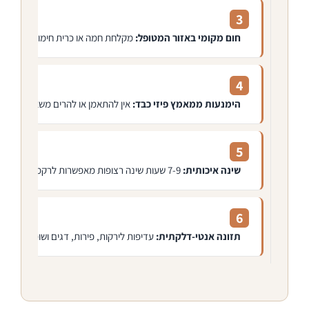
3
חום מקומי באזור המטופל:
מקלחת חמה או כרית חימום ל-15 דקות לשחרור שאריות מתח ולשיפור זרימת הדם
4
הימנעות ממאמץ פיזי כבד:
אין להתאמן או להרים משאות כבדים ב-24 השעות הראשונות לאחר ה
5
שינה איכותית:
7-9 שעות שינה רצופות מאפשרות לרקמות להתאושש ולפעולות העיסוי להמשיך לפעול –
6
תזונה אנטי-דלקתית:
עדיפות לירקות, פירות, דגים ושומנים בריא