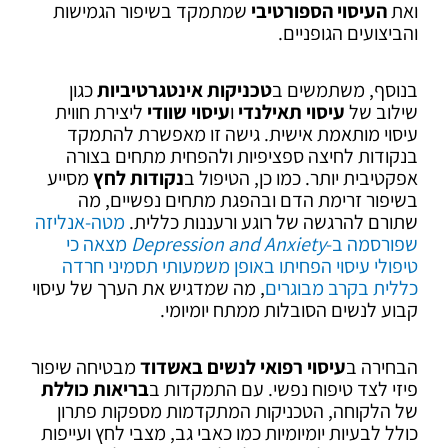
ואת
העיסוי הספורטיבי
שמתמקד בשיפור הגמישות
והביצועים הגופניים.
בנוסף, משתמשים ב
טכניקות אינטגרטיביות
כגון
שילוב של
עיסוי תאילנדי
ו
עיסוי שוודי
ליצירת חווית
עיסוי מותאמת אישית. גישה זו מאפשרת להתמקד
בנקודות לחיצה ספציפיות ולהפחית מתחים בצורה
אפקטיבית יותר. כמו כן, הטיפול ב
נקודות לחץ
מסייע
בשיפור זרימת הדם ובהפגת מתחים נפשיים, מה
שתורם להרגשה של רוגע ורעננות כללית.
מטה-אנליזה
שפורסמה ב-
Depression and Anxiety
מצאה כי
טיפולי עיסוי הפחיתו באופן משמעותי תסמיני חרדה
כללית בקרב מבוגרים
, מה שמדגיש את הערך של עיסוי
קבוע לנשים הסובלות ממתח יומיומי.
הבחירה ב
עיסוי רפואי לנשים באשדוד
מבטיחה שיפור
פיזי לצד טיפוח נפשי. עם התמקדות ב
בריאות כוללת
של הלקוחה, הטכניקות המתקדמות מספקות פתרון
כולל לבעיות יומיומיות כמו כאבי גב, מצבי לחץ ועייפות