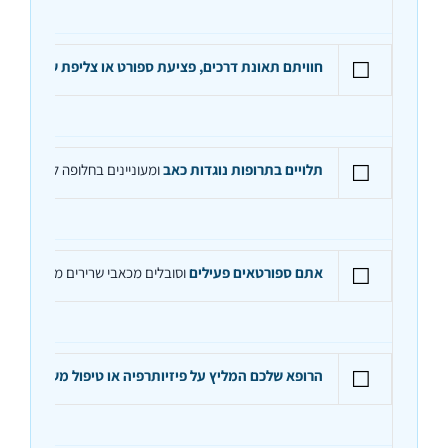
☐
חוויתם תאונת דרכים, פציעת ספורט או צליפת שוט
– אזור
☐
תלויים בתרופות נוגדות כאב
ומעוניינים בחלופה לא-תרופת
☐
אתם ספורטאים פעילים
וסובלים מכאבי שרירים מאוחרים (DOMS) או עייפות שאינה חולפת
☐
הרופא שלכם המליץ על פיזיותרפיה או טיפול משלים
לבעיה 