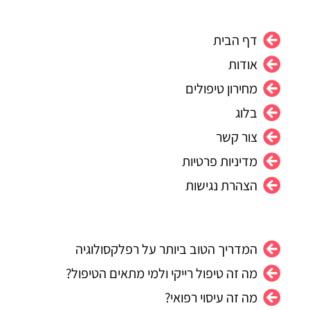
t
t
t
k
e
s
a
u
e
b
דף הבית
a
g
b
d
o
p
r
e
i
o
אודות
p
a
n
k
מחירון טיפולים
m
בלוג
צור קשר
מדיניות פרטיות
הצהרת נגישות
המדריך הטוב ביותר על רפלקסולוגיה
מה זה טיפול רייקי ולמי מתאים הטיפול?
מה זה עיסוי רפואי?