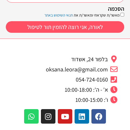
הסכמה
מאשר/ת שקראתי ומאשר/ת את
תנאי השימוש באתר
לאורה, אני רוצה להזמין תור לטיפול
בלפור 24, אשדוד
oksana.leora@gmail.com
054-724-0160
א' - ה': 10:00-18:00
ו': 10:00-15:00
W
I
Y
L
F
h
n
o
i
a
a
s
u
n
c