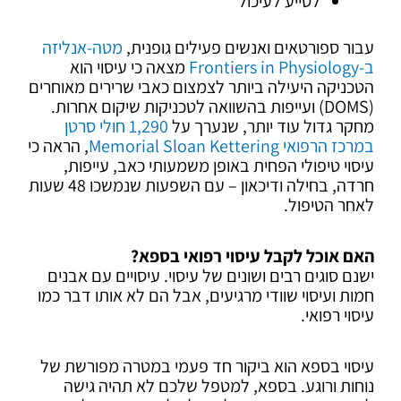
לסייע לעיכול
עבור ספורטאים ואנשים פעילים גופנית,
מטה-אנליזה
ב-Frontiers in Physiology
מצאה כי עיסוי הוא
הטכניקה היעילה ביותר לצמצום כאבי שרירים מאוחרים
(DOMS) ועייפות בהשוואה לטכניקות שיקום אחרות.
מחקר גדול עוד יותר, שנערך על
1,290 חולי סרטן
במרכז הרפואי Memorial Sloan Kettering
, הראה כי
עיסוי טיפולי הפחית באופן משמעותי כאב, עייפות,
חרדה, בחילה ודיכאון – עם השפעות שנמשכו 48 שעות
לאחר הטיפול.
האם אוכל לקבל עיסוי רפואי בספא?
ישנם סוגים רבים ושונים של עיסוי. עיסויים עם אבנים
חמות ועיסוי שוודי מרגיעים, אבל הם לא אותו דבר כמו
עיסוי רפואי.
עיסוי בספא הוא ביקור חד פעמי במטרה מפורשת של
נוחות ורוגע. בספא, למטפל שלכם לא תהיה גישה