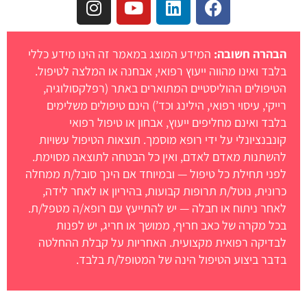
n
o
i
a
s
u
n
c
t
t
k
e
הבהרה חשובה:
המידע המוצג במאמר זה הינו מידע כללי
a
u
e
b
בלבד ואינו מהווה ייעוץ רפואי, אבחנה או המלצה לטיפול.
g
b
d
o
הטיפולים ההוליסטיים המתוארים באתר (רפלקסולוגיה,
r
e
i
o
רייקי, עיסוי רפואי, הילינג וכד’) הינם טיפולים משלימים
a
n
k
בלבד ואינם מחליפים ייעוץ, אבחון או טיפול רפואי
m
קונבנציונלי על ידי רופא מוסמך. תוצאות הטיפול עשויות
להשתנות מאדם לאדם, ואין כל הבטחה לתוצאה מסוימת.
לפני תחילת כל טיפול — ובמיוחד אם הינך סובל/ת ממחלה
כרונית, נוטל/ת תרופות קבועות, בהיריון או לאחר לידה,
לאחר ניתוח או חבלה — יש להתייעץ עם רופא/ה מטפל/ת.
בכל מקרה של כאב חריף, ממושך או חריג, יש לפנות
לבדיקה רפואית מקצועית. האחריות על קבלת ההחלטה
בדבר ביצוע הטיפול הינה של המטופל/ת בלבד.